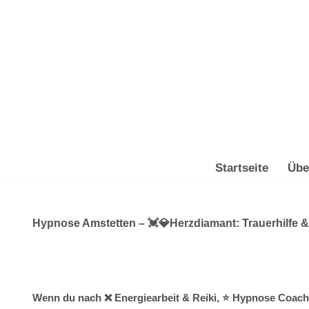
Zum
Inhalt
springen
Startseite
Übe
Hypnose Amstetten – 💓️💎Herzdiamant: Trauerhilfe &
Wenn du nach ❌ Energiearbeit & Reiki, ⭐ Hypnose Coachin