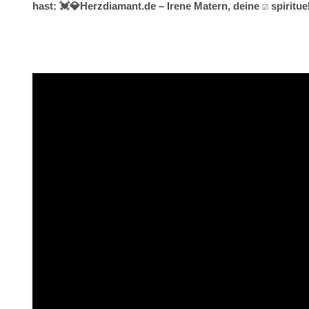
hast: 💓️💎Herzdiamant.de – Irene Matern, deine ☑️ spiri