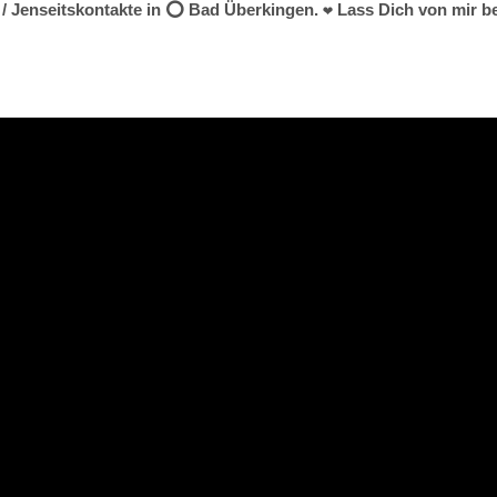
/ Jenseitskontakte in ⭕ Bad Überkingen. ❤ Lass Dich von mir be