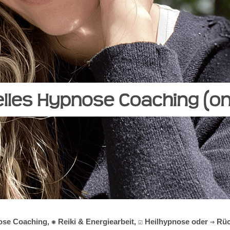
ose Coaching, ✺ Reiki & Energiearbeit, ☑️ Heilhypnose oder ⇒ Rü