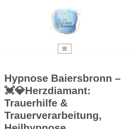
Zum
Inhalt
springen
Hypnose Baiersbronn –
💓️💎Herzdiamant:
Trauerhilfe &
Trauerverarbeitung,
Heilhypnose,