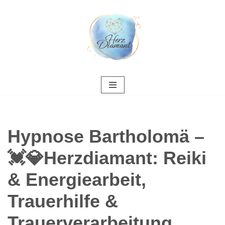
Zum
Inhalt
springen
Hypnose Bartholomä –
💓️💎Herzdiamant: Reiki
& Energiearbeit,
Trauerhilfe &
Trauerverarbeitung,