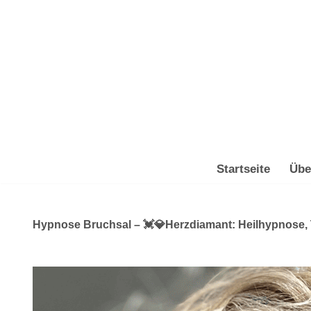
Zum
Inhalt
springen
Startseite
Übe
Hypnose Bruchsal – 💓️💎Herzdiamant: Heilhypnose, T