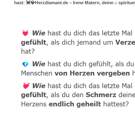
hast: 💓️💎Herzdiamant.de – Irene Matern, deine ☑️ spirit