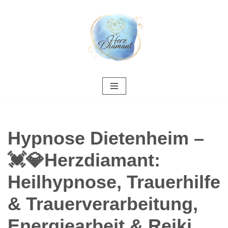
Zum
Inhalt
springen
Hypnose Dietenheim –
💓️💎Herzdiamant:
Heilhypnose, Trauerhilfe
& Trauerverarbeitung,
Energiearbeit & Reiki,