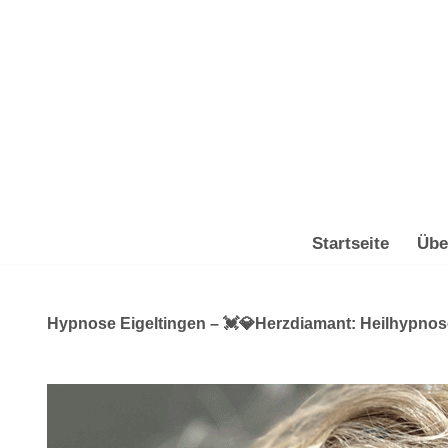
Zum
Inhalt
springen
Startseite
Übe
Hypnose Eigeltingen – 💓️💎Herzdiamant: Heilhypnose