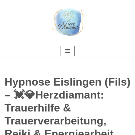
Zum
Inhalt
springen
Hypnose Eislingen (Fils)
– 💓️💎Herzdiamant:
Trauerhilfe &
Trauerverarbeitung,
Reiki & Energiearbeit,