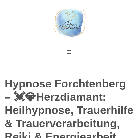
Zum
Inhalt
springen
Hypnose Forchtenberg
– 💓️💎Herzdiamant:
Heilhypnose, Trauerhilfe
& Trauerverarbeitung,
Reiki & Energiearbeit,