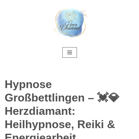
Zum
Inhalt
springen
Hypnose
Großbettlingen – 💓️💎
Herzdiamant:
Heilhypnose, Reiki &
Energiearbeit,