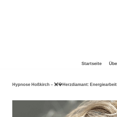
Zum
Inhalt
springen
Startseite
Übe
Hypnose Hoßkirch – 💓️💎Herzdiamant: Energiearbeit 