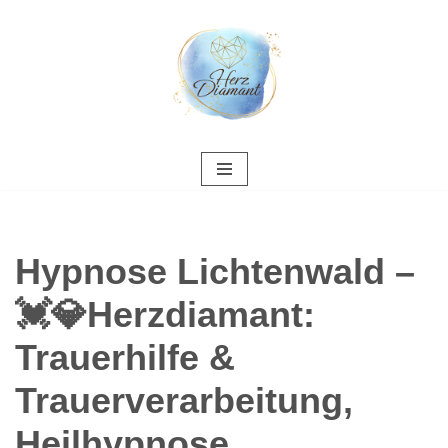
Zum
Inhalt
springen
Hypnose Lichtenwald –
💓️💎Herzdiamant:
Trauerhilfe &
Trauerverarbeitung,
Heilhypnose,