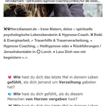
💓️💎Herzdiamant.de – Irene Matern, deine ☑️ spirituelle
psychologische Lebensberaterin & Hypnose-Coach. ❌ Reiki
& Energiearbeit, ✔️ Trauerhilfe & Trauerverarbeitung, ★
Hypnose Coaching, ☑️ Heilhypnose oder ✹ Rückführungen /
Jenseitskontakte in ⭕ Lorch. ❤ Lass Dich von mir
begeistern ✉ ✔.