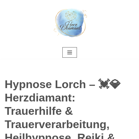
Zum
Inhalt
springen
Hypnose Lorch – 💓️💎
Herzdiamant:
Trauerhilfe &
Trauerverarbeitung,
Heilhypnose, Reiki &