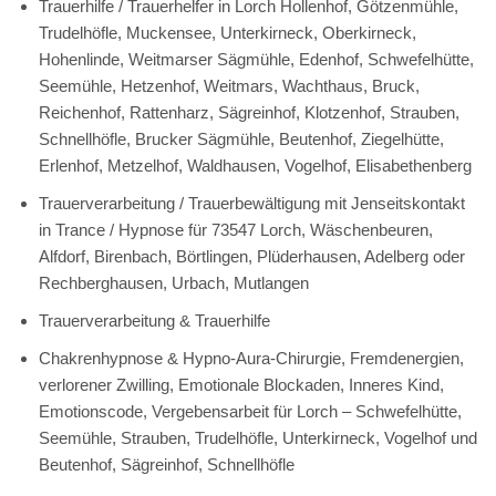
Trauerhilfe / Trauerhelfer in Lorch Hollenhof, Götzenmühle,
Trudelhöfle, Muckensee, Unterkirneck, Oberkirneck,
Hohenlinde, Weitmarser Sägmühle, Edenhof, Schwefelhütte,
Seemühle, Hetzenhof, Weitmars, Wachthaus, Bruck,
Reichenhof, Rattenharz, Sägreinhof, Klotzenhof, Strauben,
Schnellhöfle, Brucker Sägmühle, Beutenhof, Ziegelhütte,
Erlenhof, Metzelhof, Waldhausen, Vogelhof, Elisabethenberg
Trauerverarbeitung / Trauerbewältigung mit Jenseitskontakt
in Trance / Hypnose für 73547 Lorch, Wäschenbeuren,
Alfdorf, Birenbach, Börtlingen, Plüderhausen, Adelberg oder
Rechberghausen, Urbach, Mutlangen
Trauerverarbeitung & Trauerhilfe
Chakrenhypnose & Hypno-Aura-Chirurgie, Fremdenergien,
verlorener Zwilling, Emotionale Blockaden, Inneres Kind,
Emotionscode, Vergebensarbeit für Lorch – Schwefelhütte,
Seemühle, Strauben, Trudelhöfle, Unterkirneck, Vogelhof und
Beutenhof, Sägreinhof, Schnellhöfle