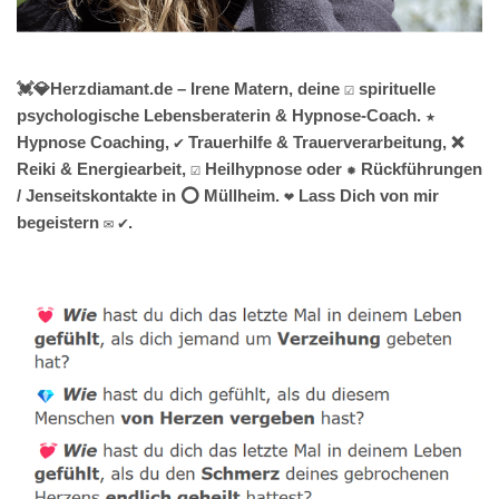
💓️💎Herzdiamant.de – Irene Matern, deine ☑️ spirituelle
psychologische Lebensberaterin & Hypnose-Coach. ★
Hypnose Coaching, ✔️ Trauerhilfe & Trauerverarbeitung, ❌
Reiki & Energiearbeit, ☑️ Heilhypnose oder ✹ Rückführungen
/ Jenseitskontakte in ⭕ Müllheim. ❤ Lass Dich von mir
begeistern ✉ ✔.