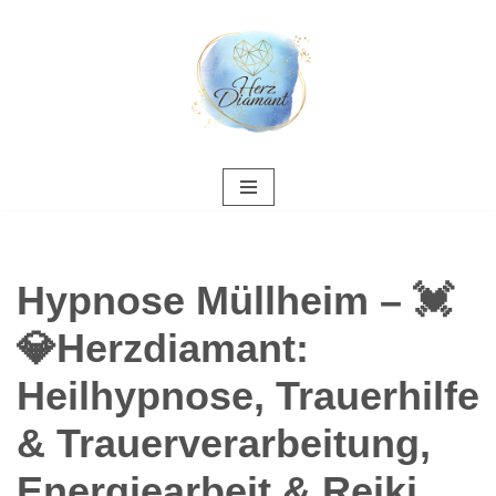
Zum
Inhalt
springen
Hypnose Müllheim – 💓️
💎Herzdiamant:
Heilhypnose, Trauerhilfe
& Trauerverarbeitung,
Energiearbeit & Reiki,