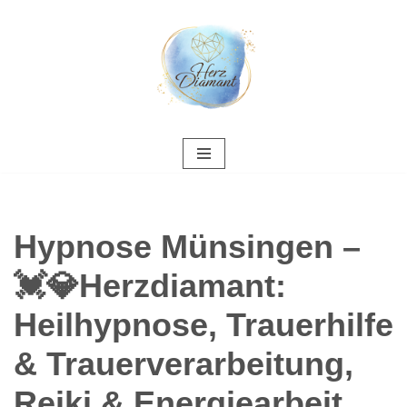
Zum
Inhalt
springen
Hypnose Münsingen –
💓️💎Herzdiamant:
Heilhypnose, Trauerhilfe
& Trauerverarbeitung,
Reiki & Energiearbeit,