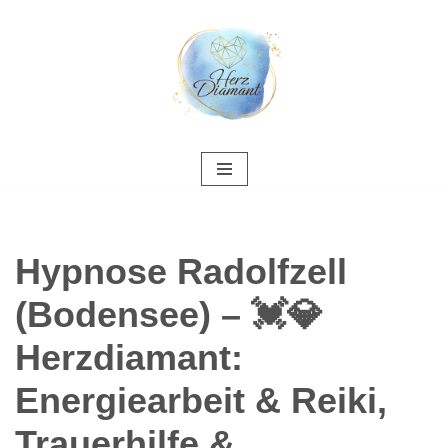
Zum
Inhalt
springen
Hypnose Radolfzell
(Bodensee) – 💓️💎
Herzdiamant:
Energiearbeit & Reiki,
Trauerhilfe &