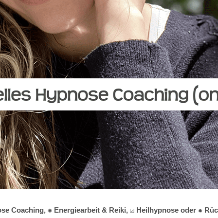
se Coaching, ✺ Energiearbeit & Reiki, ☑️ Heilhypnose oder ✹ Rü