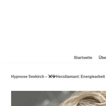
Zum
Inhalt
springen
Startseite
Übe
Hypnose Seekirch – 💓️💎Herzdiamant: Energiearbeit 