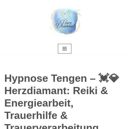
Zum
Inhalt
springen
Hypnose Tengen – 💓️💎
Herzdiamant: Reiki &
Energiearbeit,
Trauerhilfe &
Trauerverarbeitung,