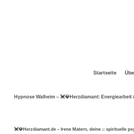
Zum
Inhalt
springen
Startseite
Übe
Hypnose Walheim – 💓️💎Herzdiamant: Energiearbeit &
💓️💎Herzdiamant.de – Irene Matern, deine ☑️ spirituelle