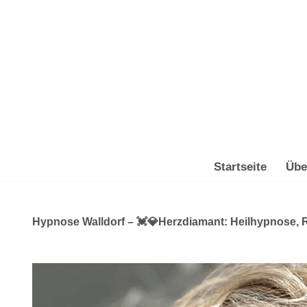
Zum
Inhalt
springen
Startseite
Übe
Hypnose Walldorf – 💓️💎Herzdiamant: Heilhypnose, R