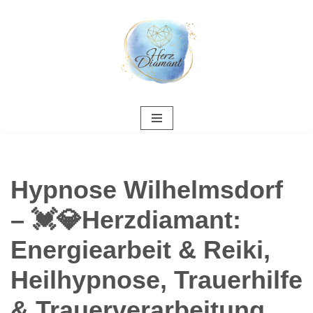
Zum
Inhalt
springen
Hypnose Wilhelmsdorf
– 💓️💎Herzdiamant:
Energiearbeit & Reiki,
Heilhypnose, Trauerhilfe
& Trauerverarbeitung,