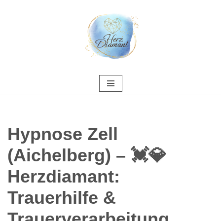
Zum
Inhalt
springen
Hypnose Zell
(Aichelberg) – 💓️💎
Herzdiamant:
Trauerhilfe &
Trauerverarbeitung,