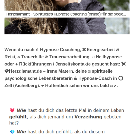
Wenn du nach ⭐ Hypnose Coaching, ❌ Energiearbeit &
Reiki, ♻ Trauerhilfe & Trauerverarbeitung, ☑️ Heilhypnose
oder ✹ Rückführungen / Jenseitskontakte gesucht hast: 💓️
💎Herzdiamant.de – Irene Matern, deine ☑️ spirituelle
psychologische Lebensberaterin & Hypnose-Coach in ⭕
Zell (Aichelberg). ❤ Hoffentlich sehen wir uns bald ✉ ✔.