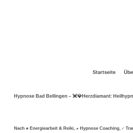
Zum
Inhalt
springen
Startseite
Übe
Hypnose Bad Bellingen – 💓️💎Herzdiamant: Heilhypno
Nach ✺ Energiearbeit & Reiki, ★ Hypnose Coaching, ✓ Tra