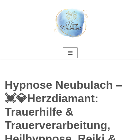
Zum
Inhalt
springen
Hypnose Neubulach –
💓️💎Herzdiamant:
Trauerhilfe &
Trauerverarbeitung,
Heilhypnose, Reiki &