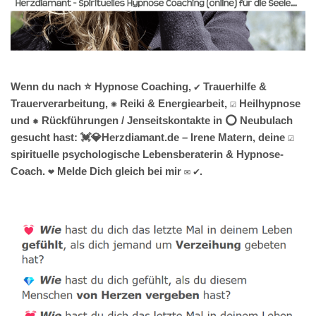
Wenn du nach ⭐ Hypnose Coaching, ✔️ Trauerhilfe &
Trauerverarbeitung, ✺ Reiki & Energiearbeit, ☑️ Heilhypnose
und ✹ Rückführungen / Jenseitskontakte in ⭕ Neubulach
gesucht hast: 💓️💎Herzdiamant.de – Irene Matern, deine ☑️
spirituelle psychologische Lebensberaterin & Hypnose-
Coach. ❤ Melde Dich gleich bei mir ✉ ✔.